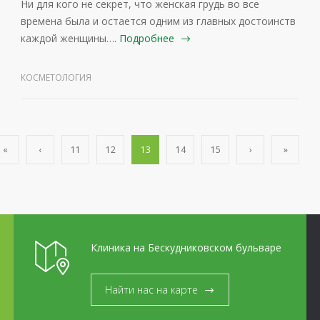
Ни для кого не секрет, что женская грудь во все
времена была и остается одним из главных достоинств
каждой женщины….
Подробнее
КОСМЕТОЛОГИЯ
«
‹
11
12
13
14
15
›
»
Клиника на Бескудниковском бульваре
Найти нас на карте