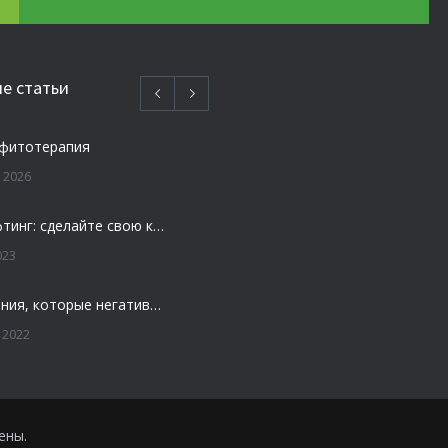
е статьи
 фитотерапия
 2026
Плазмолифтинг: сделайте свою кожу моложе и свежей
023
4 заболевания, которые негативно влияют на зубы
 2022
ости — удалять или нет
 2022
ены.