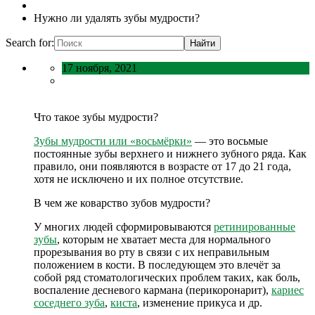
Нужно ли удалять зубы мудрости?
Search for:
17 ноября, 2021
Что такое зубы мудрости?
Зубы мудрости или «восьмёрки»
— это восьмые
постоянные зубы верхнего и нижнего зубного ряда. Как
правило, они появляются в возрасте от 17 до 21 года,
хотя не исключено и их полное отсутствие.
В чем же коварство зубов мудрости?
У многих людей сформировываются
ретинированные
зубы
, которым не хватает места для нормального
прорезывания во рту в связи с их неправильным
положением в кости. В последующем это влечёт за
собой ряд стоматологических проблем таких, как боль,
воспаление десневого кармана (перикоронарит),
кариес
соседнего зуба
,
киста
, изменение прикуса и др.