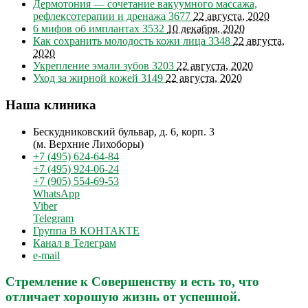
Дермотония — сочетание вакуумного массажа,
рефлексотерапии и дренажа
3677
22 августа, 2020
6 мифов об имплантах
3532
10 декабря, 2020
Как сохранить молодость кожи лица
3348
22 августа,
2020
Укрепление эмали зубов
3203
22 августа, 2020
Уход за жирной кожей
3149
22 августа, 2020
Наша клиника
Бескудниковский бульвар, д. 6, корп. 3
(м. Верхние Лихоборы)
+7 (495) 624-64-84
+7 (495) 924-06-24
+7 (905) 554-69-53
WhatsApp
Viber
Telegram
Группа В КОНТАКТЕ
Канал в Телеграм
e-mail
Стремление к Совершенству и есть то, что
отличает хорошую жизнь от успешной.