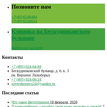
Позвоните нам
+7(495)6246484
+7(495)9240624
Клиника на Бескудниковском
бульваре
Найти нас на карте
Контакты
+7 (495) 624-64-84
Бескудниковский бульвар, д. 6, к. 3
(м. Верхние Лихоборы)
+7 (495) 924-06-24
sovershenstvo24@yandex.ru
Последние статьи
Что такое фитотерапия
18 февраля, 2026
Плазмолифтинг: сделайте свою кожу моложе и свежей
2