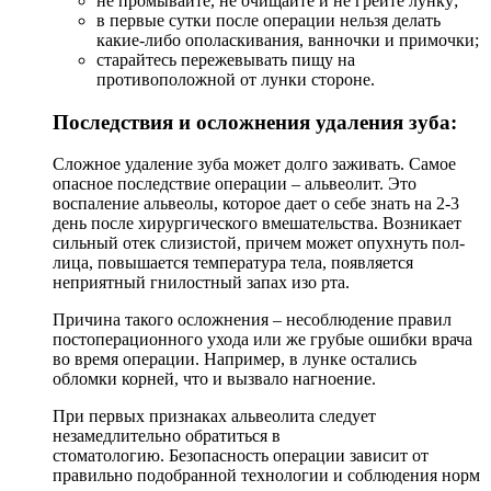
не промывайте, не очищайте и не грейте лунку;
в первые сутки после операции нельзя делать
какие-либо ополаскивания, ванночки и примочки;
старайтесь пережевывать пищу на
противоположной от лунки стороне.
Последствия и осложнения удаления зуба:
Сложное удаление зуба может долго заживать. Самое
опасное последствие операции – альвеолит. Это
воспаление альвеолы, которое дает о себе знать на 2-3
день после хирургического вмешательства. Возникает
сильный отек слизистой, причем может опухнуть пол-
лица, повышается температура тела, появляется
неприятный гнилостный запах изо рта.
Причина такого осложнения – несоблюдение правил
постоперационного ухода или же грубые ошибки врача
во время операции. Например, в лунке остались
обломки корней, что и вызвало нагноение.
При первых признаках альвеолита следует
незамедлительно обратиться в
стоматологию. Безопасность операции зависит от
правильно подобранной технологии и соблюдения норм