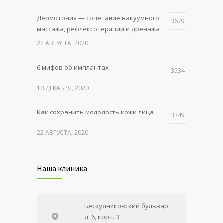
Дермотония — сочетание вакуумного
3679
массажа, рефлексотерапии и дренажа
22 АВГУСТА, 2020
6 мифов об имплантах
3534
10 ДЕКАБРЯ, 2020
Как сохранить молодость кожи лица
3349
22 АВГУСТА, 2020
Укрепление эмали зубов
3204
Наша клиника
22 АВГУСТА, 2020
Уход за жирной кожей
3150
Бескудниковский бульвар,
д. 6, корп. 3
22 АВГУСТА, 2020