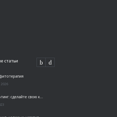
е статьи
 фитотерапия
 2026
Плазмолифтинг: сделайте свою кожу моложе и свежей
023