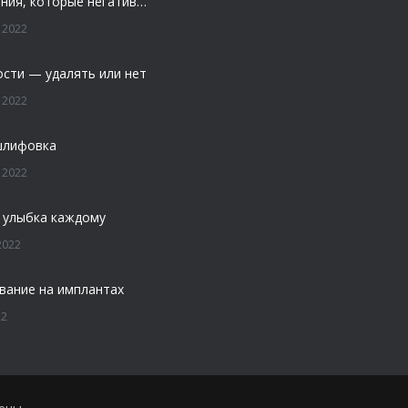
4 заболевания, которые негативно влияют на зубы
 2022
ости — удалять или нет
 2022
шлифовка
 2022
 улыбка каждому
2022
вание на имплантах
22