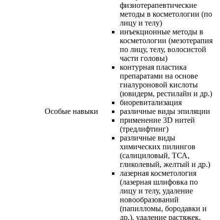
физиотерапевтические
методы в косметологии (по
лицу и телу)
инъекционные методы в
косметологии (мезотерапия
по лицу, телу, волосистой
части головы)
контурная пластика
препаратами на основе
гиалуроновой кислоты
(ювидерм, рестилайн и др.)
биоревитализация
Особые навыки
различные виды эпиляции
применение 3D нитей
(тредлифтинг)
различные виды
химических пилингов
(салициловый, ТСА,
гликолевый, желтый и др.)
лазерная косметология
(лазерная шлифовка по
лицу и телу, удаление
новообразований
(папилломы, бородавки и
др.), удаление растяжек,