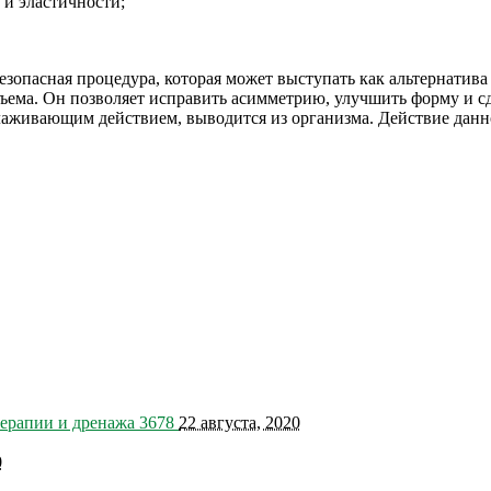
 и эластичности;
безопасная процедура, которая может выступать как альтернатив
бъема. Он позволяет исправить асимметрию, улучшить форму и сд
живающим действием, выводится из организма. Действие данного
терапии и дренажа
3678
22 августа, 2020
0