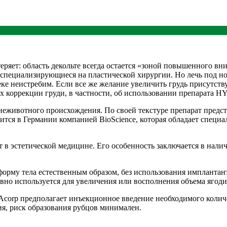
еряет: область декольте всегда остается «зоной повышенного в
 специализирующиеся на пластической хирургии. Но лечь под но
ке неистребим. Если все же желание увеличить грудь присутству
х коррекции груди, в частности, об использовании препарата HY
неживотного происхождения. По своей текстуре препарат предст
дится в Германии компанией BioScience, которая обладает спец
в эстетической медицине. Его особенность заключается в нали
орму тела естественным образом, без использования имплантант
но используется для увеличения или восполнения объема ягодиц
corp предполагает инъекционное введение необходимого количе
ия, риск образования рубцов минимален.