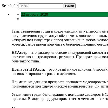
Search for:
22 августа, 2020
Тема увеличения груди в среде женщин актуальности не т
по увеличению груди могут обеспечить многие клиники,
каждому под силу: страх перед операцией в любом челове
хочется, самое время подумать о безоперационных метода
HYAcorp
– это филлер на основе гиалуроновой кислоты 
постепенно контролировать результат. Препарат произво
гель такого типа.
Препарат HYAcorp
– это новый инновационный продукт 
позволяет продлить срок его действия.
Применение данного препарата позволяет моделировать ф
применяются при хирургическом вмешательстве. Он актив
Увеличение груди без операции с помощью филлеров HYA
проколы. В ходе процедуры применяется местная анестез