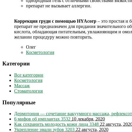
однородный гель с отличными свойствами вязкости
препарат не вызывает аллергии.
Коррекция груди с помощью HYAcorp
– это простая и 
препарат не предназначен для придания значительного о
кислота, обладающая питательным, увлажняющим и омола
желании процедуру можно повторить.
Олег
Косметология
Категории
Все категории
Косметология
Массаж
Стоматология
Популярные
Дермотония — сочетание вакуумного массажа, рефлексо
6 мифов об имплантах
3532
10 декабря, 2020
Как сохранить молодость кожи лица
3348
22 августа, 202
Укрепление эмали зубов
3203
22 августа, 2020