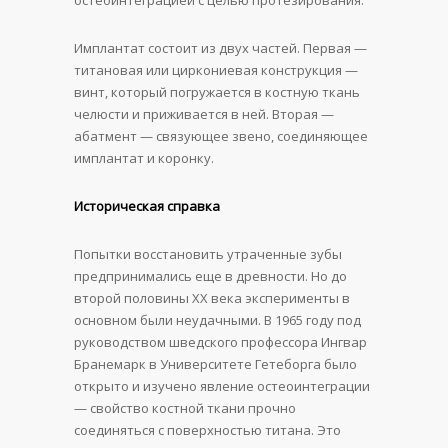
остеоинтеграцией с целью протезирования.
Имплантат состоит из двух частей. Первая —
титановая или циркониевая конструкция —
винт, который погружается в костную ткань
челюсти и приживается в ней. Вторая —
абатмент — связующее звено, соединяющее
имплантат и коронку.
Историческая справка
Попытки восстановить утраченные зубы
предпринимались еще в древности. Но до
второй половины XX века эксперименты в
основном были неудачными. В 1965 году под
руководством шведского профессора Ингвар
Бранемарк в Университете Гетеборга было
открыто и изучено явление остеоинтеграции
— свойство костной ткани прочно
соединяться с поверхностью титана. Это