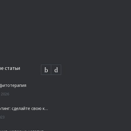
е статьи
 фитотерапия
 2026
Плазмолифтинг: сделайте свою кожу моложе и свежей
023