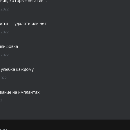
4 заболевания, которые негативно влияют на зубы
 2022
ости — удалять или нет
 2022
шлифовка
 2022
 улыбка каждому
2022
вание на имплантах
22