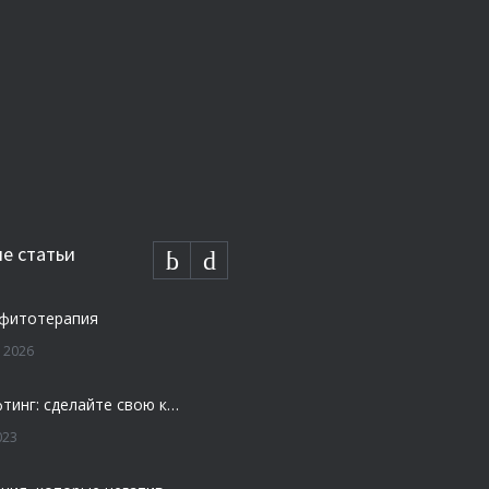
е статьи
 фитотерапия
 2026
Плазмолифтинг: сделайте свою кожу моложе и свежей
023