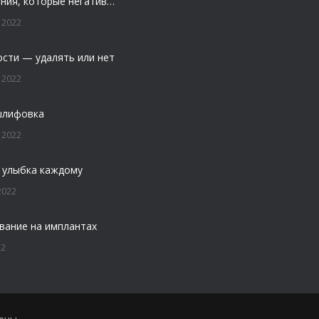
4 заболевания, которые негативно влияют на зубы
 2022
ости — удалять или нет
 2022
шлифовка
 2022
 улыбка каждому
2022
вание на имплантах
22