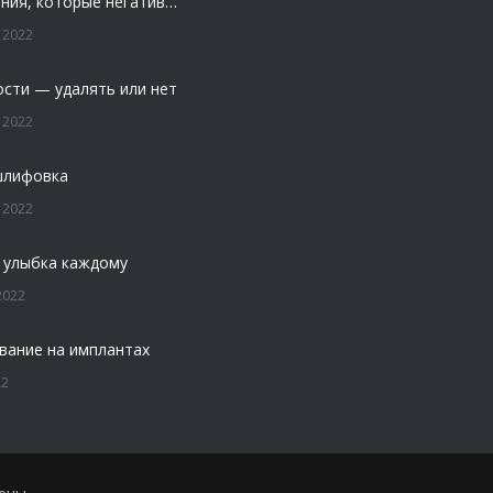
4 заболевания, которые негативно влияют на зубы
 2022
ости — удалять или нет
 2022
шлифовка
 2022
 улыбка каждому
2022
вание на имплантах
22