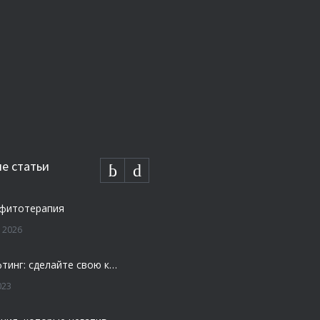
е статьи
 фитотерапия
 2026
Плазмолифтинг: сделайте свою кожу моложе и свежей
023