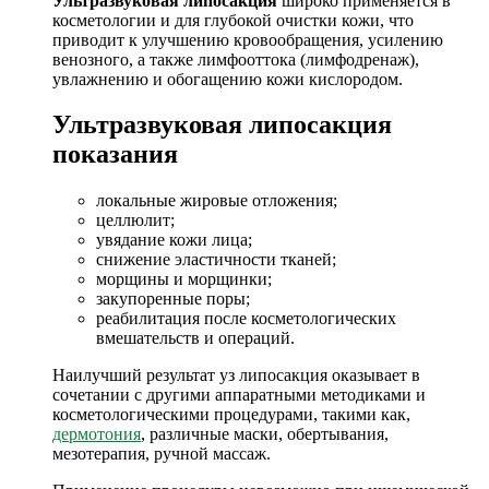
Ультразвуковая липосакция
широко применяется в
косметологии и для глубокой очистки кожи, что
приводит к улучшению кровообращения, усилению
венозного, а также лимфооттока (лимфодренаж),
увлажнению и обогащению кожи кислородом.
Ультразвуковая липосакция
показания
локальные жировые отложения;
целлюлит;
увядание кожи лица;
снижение эластичности тканей;
морщины и морщинки;
закупоренные поры;
реабилитация после косметологических
вмешательств и операций.
Наилучший результат уз липосакция оказывает в
сочетании с другими аппаратными методиками и
косметологическими процедурами, такими как,
дермотония
, различные маски, обертывания,
мезотерапия, ручной массаж.