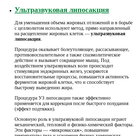
Ультразвуковая липосакция
Для уменьшения объема жировых отложений и в борьбе
с целлюлитом используют метод, прямо направленный
на расщепление жировых клеток —
ультразвуковая
липосакция
.
Процедура оказывает болеутоляющее, рассасывающее,
противовоспалительное а также спазмолитическое
действие и вызывает сокращение мышц. Под
воздействием ультразвуковых волн происходит
стимуляция эндокринных желез, ускоряются
восстановительные процессы, повышается активность
ферментов жировой клетки, что и способствует
быстрому выведению жира.
Процедура УЗ липосакции также эффективно
применяется для коррекция после быстрого похудания
(эффект подтяжки).
Основную роль в ультразвуковой липосакции играют
механический, тепловой и физико-химический факторы.
Эти факторы — «микромассаж», повышение
температуры тела и ускорение физико-химических