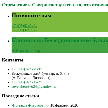
Стремление к Совершенству и есть то, что отлич
Позвоните нам
+7(495)6246484
+7(495)9240624
Клиника на Бескудниковском бульв
Найти нас на карте
Контакты
+7 (495) 624-64-84
Бескудниковский бульвар, д. 6, к. 3
(м. Верхние Лихоборы)
+7 (495) 924-06-24
sovershenstvo24@yandex.ru
Последние статьи
Что такое фитотерапия
18 февраля, 2026