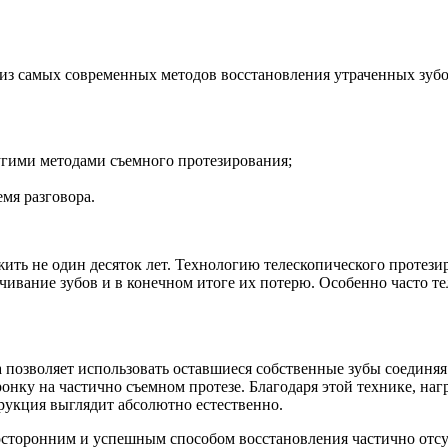
з самых современных методов восстановления утраченных зубо
угими методами съемного протезирования;
мя разговора.
ить не один десяток лет. Технологию телескопического протези
ачивание зубов и в конечном итоге их потерю. Особенно часто т
 позволяет использовать оставшиеся собственные зубы соединяя 
онку на частично съемном протезе. Благодаря этой технике, на
трукция выглядит абсолютно естественно.
носторонним и успешным способом восстановления частично отс