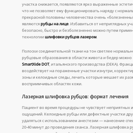
участка снижается, появляются ярко выраженные эстети
что не позволяет ему функционировать наряду с нормал
прекрасной половины человечества очень «болезненны
являются
рубцы на лице
. Избавиться от неприглядных уч
безопасно, быстро и безболезненно можно путем приме
технологии
шлифовки рубцов лазером
.
Полоски соединительной ткани на тон светлее нормальн
рубцовые образования в области живота и бедер можн
SmartXide DOT
, итальянского производства (DEKA). Фрак
воздействует на пораженные участки изнутри, корректи
зоны и келоидные следы, лечить которые мешает их ра
восприимчивых областях кожи.
Лазерная шлифовка рубцов: формат лечения
Пациент во время процедуры не чувствует неприятных 
ощущений. Келоидные рубцы или дефектные участки друг
удаляться с использованием анестезии — нанесение спе
20-40 минут до проведения сеанса. Лазерная шлифовка р