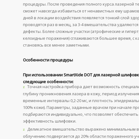
процедуры. После проведения полного курса лазерной т
сможет навсегда избавиться от ненавистных ему шрамов
дней в локации воздействия появляется тонкий слой здо
проводятся раз в месяц, за 3-4 вмешательства удаляютс
дефекты. Более сложные участки (атрофические и гипер
келоидные поражения) сглаживаются большее время, с 
становясь все менее заметными.
Особенности процедуры
При использовании SmartXide DOT для лазерной шлифов
следующие особенности:
Точная настройка прибора дает возможность специал
глубину проникновения лазера в кожу, период излучени
временные интервалы 0,2-20 мс, и плотность эпидермальн
100% кожи). Параметры, заданные врачом при начале пр
подбираются индивидуально, что позволяет обеспечит
эффективность шлифовки.
Деликатное вмешательство выражено минимальным в
облучению подвергается до 20% области пораженного уч