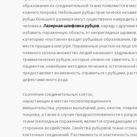
образования из соединительной ткани появляются в ме
кожного покрова. Небольшие рубцы практически незаме
рубцы большего размера могут существенно навредить
человека.
Лазерная шлифовка рубцов
, наряду с другими
избавить пораженную область от неприглядных шрамов.
категорию «постакне» входят рубцовые образования, с
месте прыщика или угря. Пораженные участки на лице сл
пляжного сезона множество людей начинают задумывать
травматических рубцов, которые сложно не заметить. К 
пациентов, новейшие методики лечения в эстетической
предоставляют возможность справиться с рубцами, рас
дефектами иного рода.
Скопления соединительных клеток,
нарастающих в местах послеоперационного
вмешательства, угревых высыпаний, ран, ожогов, повре
покрова, а также в случае предрасположенности к разр
ткани (келоидные поражения), являются ограждающим о
стороннее воздействие. Свойства рубцовой ткани отлич
клеточных соединений. Растяжимость и эластичность по