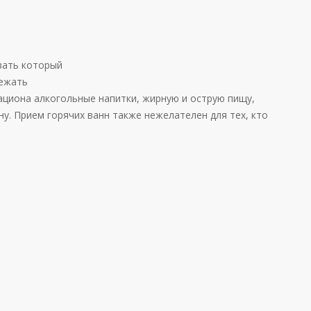
вать который
бежать
ациона алкогольные напитки, жирную и острую пищу,
ну. Прием горячих ванн также нежелателен для тех, кто