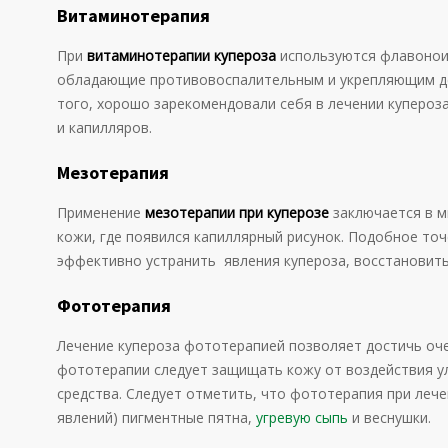
Витаминотерапия
При
витаминотерапии купероза
используются флавонои
обладающие противовоспалительным и укрепляющим де
того, хорошо зарекомендовали себя в лечении купероз
и капилляров.
Мезотерапия
Применение
мезотерапии при куперозе
заключается в м
кожи, где появился капиллярный рисунок. Подобное то
эффективно устранить явления купероза, восстановит
Фототерапия
Лечение купероза фототерапией позволяет достичь оч
фототерапии следует защищать кожу от воздействия 
средства. Следует отметить, что фототерапия при лече
явлений) пигментные пятна,
угревую сыпь
и веснушки.