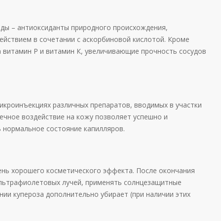
ды – антиоксиданты природного происхождения,
йствием в сочетании с аскорбиновой кислотой. Кроме
а витамин P и витамин К, увеличивающие прочность сосудов
икроинъекциях различных препаратов, вводимых в участки
чечное воздействие на кожу позволяет успешно и
ь нормальное состояние капилляров.
ень хорошего косметического эффекта. После окончания
ультрафиолетовых лучей, применять солнцезащитные
нии купероза дополнительно убирает (при наличии этих