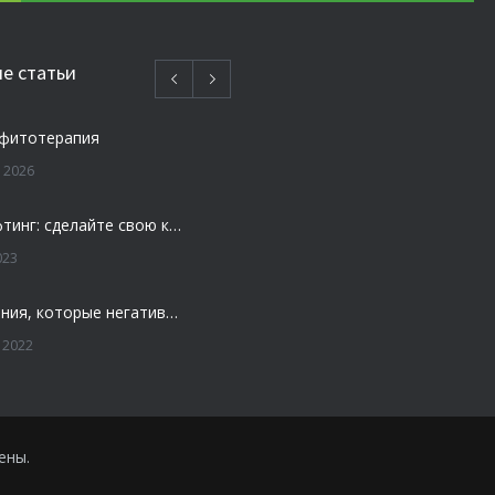
е статьи
 фитотерапия
 2026
Плазмолифтинг: сделайте свою кожу моложе и свежей
023
4 заболевания, которые негативно влияют на зубы
 2022
ости — удалять или нет
 2022
ены.
шлифовка