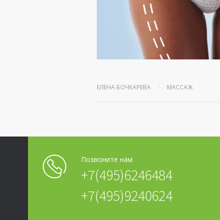
ЕЛЕНА БОЧКАРЕВА
МАССАЖ
Позвоните нам
+7(495)6246484
+7(495)9240624