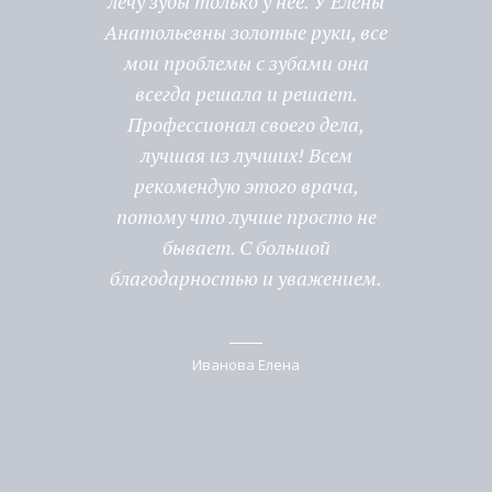
лечу зубы только у неё. У Елены
внима
Анатольевны золотые руки, все
в 
мои проблемы с зубами она
Обр
всегда решала и решает.
серь
Профессионал своего дела,
61
лучшая из лучших! Всем
н
рекомендую этого врача,
про
потому что лучше просто не
опт
бывает. С большой
выпол
благодарностью и уважением.
мне п
празд
паци
Иванова Елена
врача
п