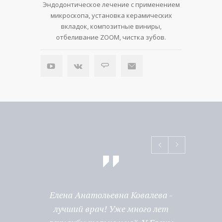
Эндодонтическое лечение с применением
Совместно
микроскопа, установка керамических
ортопедам
вкладок, композитные виниры,
эндодонт
отбеливание ZOOM, чистка зубов.
виниры,
Елена Анатольевна Ковалева -
Серг
лучший врач! Уже много лет
СПЕ